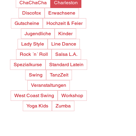
ChaChaCha
Charleston
Discofox
Erwachsene
Gutscheine
Hochzeit & Feier
Jugendliche
Kinder
Lady Style
Line Dance
Rock ´n´ Roll
Salsa L.A.
Spezialkurse
Standard Latein
Swing
TanzZeit
Veranstaltungen
West Coast Swing
Workshop
Yoga Kids
Zumba