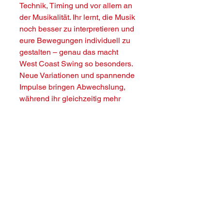
Technik, Timing und vor allem an
der Musikalität. Ihr lernt, die Musik
noch besser zu interpretieren und
eure Bewegungen individuell zu
gestalten – genau das macht
West Coast Swing so besonders.
Neue Variationen und spannende
Impulse bringen Abwechslung,
während ihr gleichzeitig mehr
Sicherheit und Verbindung als
Paar aufbaut. Der Fokus liegt auf
einem entspannten Flow, klarer
Führung und dem gemeinsamen
Tanzerlebnis.
Mal verspielt, mal gefühlvoll, mal
dynamisch – West Coast Swing
lebt von eurer Persönlichkeit auf
der Tanzfläche.
👉 Für alle Paare, die West Coast