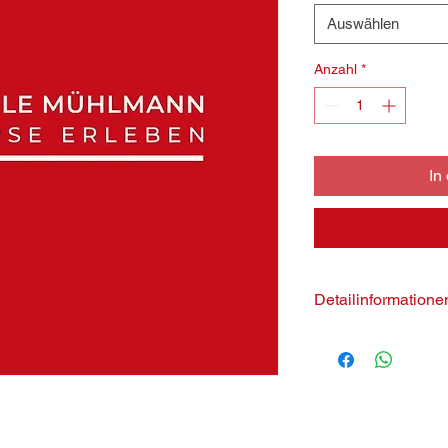
Auswählen
Anzahl
*
In
Detailinformation
9 x 75 Minuten
Pro Person 120,00 E