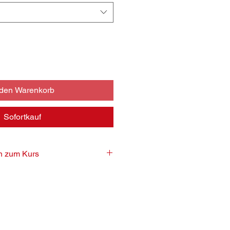
 den Warenkorb
Sofortkauf
en zum Kurs
uro