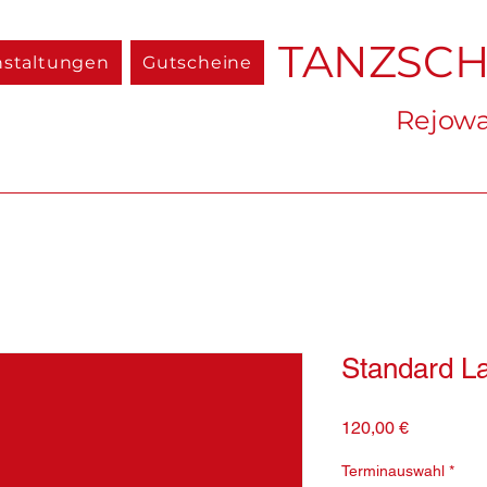
TANZSC
nstaltungen
Gutscheine
Rejowa
Standard La
Preis
120,00 €
Terminauswahl
*