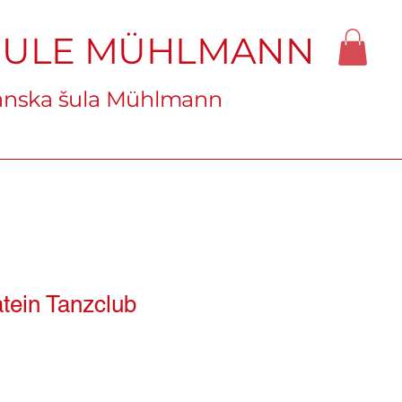
HULE MÜHLMANN
nska šula Mühlmann
tein Tanzclub