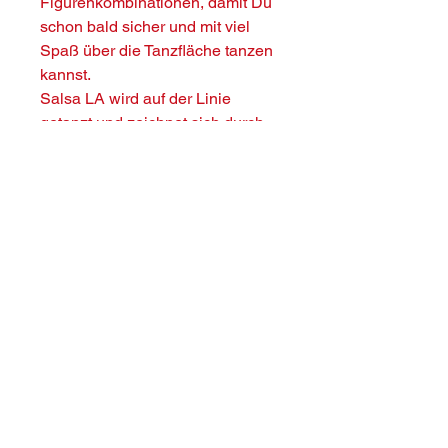
Figurenkombinationen, damit Du
schon bald sicher und mit viel
Spaß über die Tanzfläche tanzen
kannst.
Salsa LA wird auf der Linie
getanzt und zeichnet sich durch
ihre Dynamik, die mitreißende
Musik und ihre Vielseitigkeit aus.
😊 Dabei stehen Freude am
Tanzen und eine entspannte
Lernatmosphäre immer im
Mittelpunkt.
Vorkenntnisse sind nicht
erforderlich – komm einfach
vorbei und entdecke die
faszinierende Welt der Salsa! 🌟
Detailinformationen zum Kurs