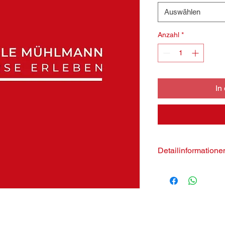
Auswählen
Anzahl
*
In
Detailinformation
5 x 60 Minuten
Pro Person 70,00 Eu