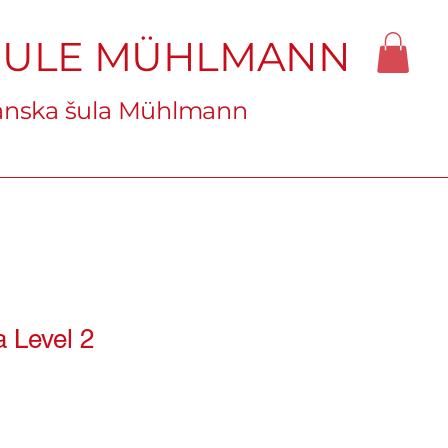
HULE MÜHLMANN
nska šula Mühlmann
 Level 2