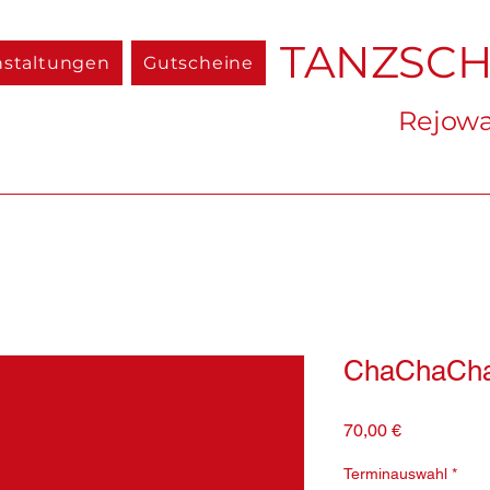
TANZSC
nstaltungen
Gutscheine
Rejowa
ChaChaCha
Preis
70,00 €
Terminauswahl
*